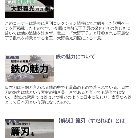
このコーナーは過去に月刊コレクション情報にてご紹介した説明ペー
ジを再掲載したものです。 今回は備前伝丁子刃の探究とその美しさに
於いては他の追随を許さず、世上、『大野丁子』と呼称される華麗な
丁子乱れを得意とする名工、大野義光刀匠による一風...
鉄の魅力について
未分類
日本刀は玉鋼と言われる鉄の中でも最高のもので造られている。日本
刀の魅力は鉄という素材の強さ美しさであると言っても過言ではな
い。 製鉄の起源 では鉄はいつ頃どのように日本に伝わり、崇高なる鉄
として日本刀という形になったので...
【解説】簾刃（すだれば）とは
未分類