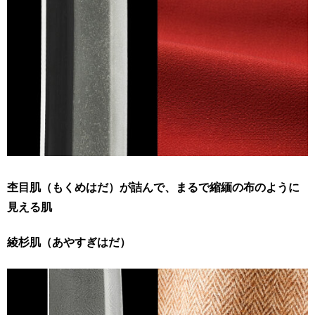
杢目肌（もくめはだ）が詰んで、まるで縮緬の布のように
見える肌
綾杉肌（あやすぎはだ）