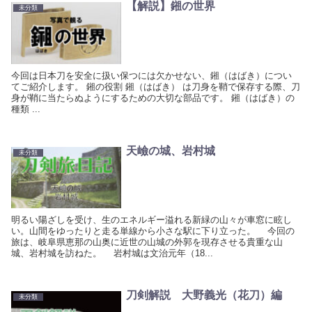
【解説】鎺の世界
未分類
今回は日本刀を安全に扱い保つには欠かせない、鎺（はばき）につい
てご紹介します。 鎺の役割 鎺（はばき） は刀身を鞘で保存する際、刀
身が鞘に当たらぬようにするための大切な部品です。 鎺（はばき）の
種類 ...
天嶮の城、岩村城
未分類
明るい陽ざしを受け、生のエネルギー溢れる新緑の山々が車窓に眩し
い。山間をゆったりと走る単線から小さな駅に下り立った。 今回の
旅は、岐阜県恵那の山奥に近世の山城の外郭を現存させる貴重な山
城、岩村城を訪ねた。 岩村城は文治元年（18...
刀剣解説 大野義光（花刀）編
未分類