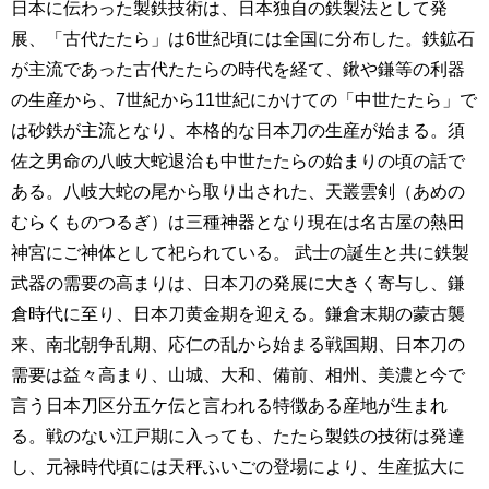
日本に伝わった製鉄技術は、日本独自の鉄製法として発
展、「古代たたら」は6世紀頃には全国に分布した。鉄鉱石
が主流であった古代たたらの時代を経て、鍬や鎌等の利器
の生産から、7世紀から11世紀にかけての「中世たたら」で
は砂鉄が主流となり、本格的な日本刀の生産が始まる。須
佐之男命の八岐大蛇退治も中世たたらの始まりの頃の話で
ある。八岐大蛇の尾から取り出された、天叢雲剣（あめの
むらくものつるぎ）は三種神器となり現在は名古屋の熱田
神宮にご神体として祀られている。 武士の誕生と共に鉄製
武器の需要の高まりは、日本刀の発展に大きく寄与し、鎌
倉時代に至り、日本刀黄金期を迎える。鎌倉末期の蒙古襲
来、南北朝争乱期、応仁の乱から始まる戦国期、日本刀の
需要は益々高まり、山城、大和、備前、相州、美濃と今で
言う日本刀区分五ケ伝と言われる特徴ある産地が生まれ
る。戦のない江戸期に入っても、たたら製鉄の技術は発達
し、元禄時代頃には天秤ふいごの登場により、生産拡大に