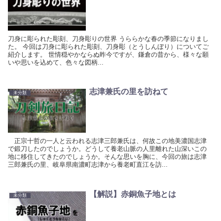
刀身に彫られた彫刻、刀身彫りの世界 うららかな春の季節になりまし
た。 今回は刀身に彫られた彫刻、刀身彫（とうしんぼり）についてご
紹介します。 世情穏やかならぬ昨今ですが、鎌倉の昔から、様々な願
いや思いを込めて、色々な図柄...
志津兼氏の里を訪ねて
未分類
正宗十哲の一人と云われる志津三郎兼氏は、何故この地美濃国志津
で鍛刀したのでしょうか。どうして養老山脈の人里離れた山深いこの
地に移住してきたのでしょうか。そんな思いを胸に、今回の旅は志津
三郎兼氏の里、岐阜県南濃町志津から養老町直江を訪...
【解説】赤銅魚子地とは
未分類