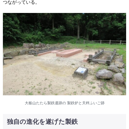
つながっている。
大板山たたら製鉄遺跡の 製鉄炉と天秤ふいご跡
独自の進化を遂げた製鉄