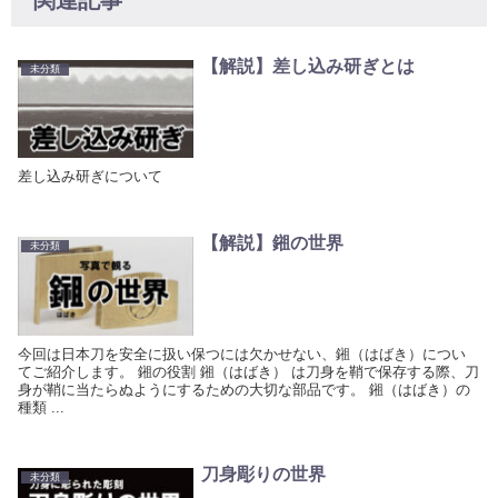
関連記事
【解説】差し込み研ぎとは
未分類
差し込み研ぎについて
【解説】鎺の世界
未分類
今回は日本刀を安全に扱い保つには欠かせない、鎺（はばき）につい
てご紹介します。 鎺の役割 鎺（はばき） は刀身を鞘で保存する際、刀
身が鞘に当たらぬようにするための大切な部品です。 鎺（はばき）の
種類 ...
刀身彫りの世界
未分類