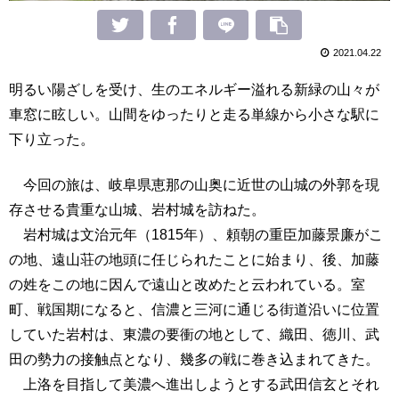
2021.04.22
明るい陽ざしを受け、生のエネルギー溢れる新緑の山々が
車窓に眩しい。山間をゆったりと走る単線から小さな駅に
下り立った。
今回の旅は、岐阜県恵那の山奥に近世の山城の外郭を現
存させる貴重な山城、岩村城を訪ねた。
岩村城は文治元年（1815年）、頼朝の重臣加藤景廉がこ
の地、遠山荘の地頭に任じられたことに始まり、後、加藤
の姓をこの地に因んで遠山と改めたと云われている。室
町、戦国期になると、信濃と三河に通じる街道沿いに位置
していた岩村は、東濃の要衝の地として、織田、徳川、武
田の勢力の接触点となり、幾多の戦に巻き込まれてきた。
上洛を目指して美濃へ進出しようとする武田信玄とそれ