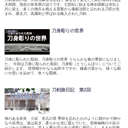
大和国、現在の奈良県の辺りです。七世紀に始まる律令国家は寺社と
共に栄え、多くの僧兵を抱える需要から倭鍛冶部と云われる刀匠が生
まれ、唐太刀、高麗剣と呼ばれる輸入された刀剣...
刀身彫りの世界
未分類
刀身に彫られた彫刻、刀身彫りの世界 うららかな春の季節になりまし
た。 今回は刀身に彫られた彫刻、刀身彫（とうしんぼり）についてご
紹介します。 世情穏やかならぬ昨今ですが、鎌倉の昔から、様々な願
いや思いを込めて、色々な図柄...
刀剣旅日記 第2回
未分類
海のある奈良 小浜 冬広の里 季節を忘れたかのように穏やかで静か
な小浜湾は、波は凪ぎ、柔らかな光に霞んでいた。若狭袖崎の小浜ロ
ッジからの眺めは、恋人と夢を語り合う場所に相応しく、まさか拉致