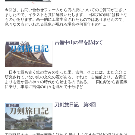
今回は、お問い合わせフォームから刀の疵についてのご質問がござい
ましたので、イラストと共に解説いたします。 日本刀の疵には様々な
ものがあります。画一的に工業生産されたものではありませんので、
色々な欠点といわれる現象が現れる場合や何百年もの年...
吉備中山の里を訪ねて
未分類
日本で最も古く鉄の営みのあった里、吉備、そこには、まだ充分に
研究されていない鉄の文化の源がある。それは、古備前より、古青江
よりも遥か昔の神々の時代から始まるのである。 岡山駅から吉備線
に乗り、車窓に吉備の山々を眺めて十分ほど...
刀剣旅日記 第3回
未分類
刀剣発祥の地 大和当麻寺を訪ねて 最も古く栄えた刀剣の発祥の地は