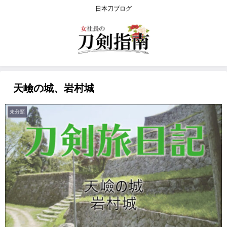
日本刀ブログ
天嶮の城、岩村城
未分類