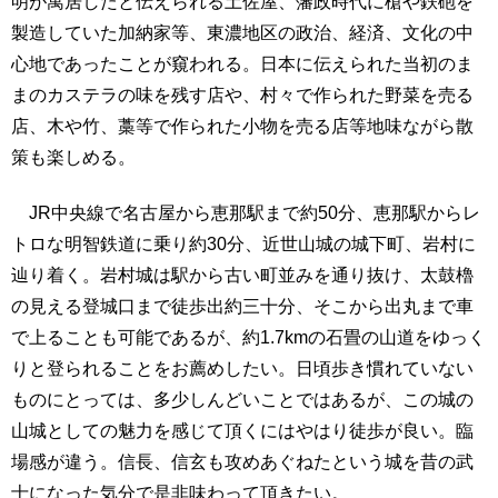
明が寓居したと伝えられる土佐屋、藩政時代に槍や鉄砲を
製造していた加納家等、東濃地区の政治、経済、文化の中
心地であったことが窺われる。日本に伝えられた当初のま
まのカステラの味を残す店や、村々で作られた野菜を売る
店、木や竹、藁等で作られた小物を売る店等地味ながら散
策も楽しめる。
JR中央線で名古屋から恵那駅まで約50分、恵那駅からレ
トロな明智鉄道に乗り約30分、近世山城の城下町、岩村に
辿り着く。岩村城は駅から古い町並みを通り抜け、太鼓櫓
の見える登城口まで徒歩出約三十分、そこから出丸まで車
で上ることも可能であるが、約1.7kmの石畳の山道をゆっく
りと登られることをお薦めしたい。日頃歩き慣れていない
ものにとっては、多少しんどいことではあるが、この城の
山城としての魅力を感じて頂くにはやはり徒歩が良い。臨
場感が違う。信長、信玄も攻めあぐねたという城を昔の武
士になった気分で是非味わって頂きたい。