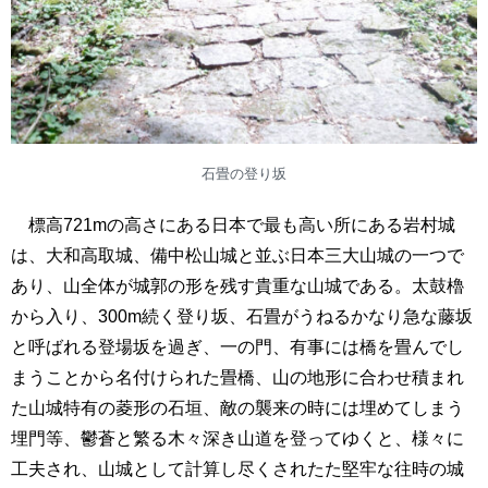
石畳の登り坂
標高721mの高さにある日本で最も高い所にある岩村城
は、大和高取城、備中松山城と並ぶ日本三大山城の一つで
あり、山全体が城郭の形を残す貴重な山城である。太鼓櫓
から入り、300m続く登り坂、石畳がうねるかなり急な藤坂
と呼ばれる登場坂を過ぎ、一の門、有事には橋を畳んでし
まうことから名付けられた畳橋、山の地形に合わせ積まれ
た山城特有の菱形の石垣、敵の襲来の時には埋めてしまう
埋門等、鬱蒼と繁る木々深き山道を登ってゆくと、様々に
工夫され、山城として計算し尽くされたた堅牢な往時の城