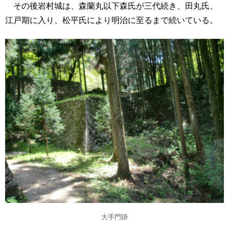
その後岩村城は、森蘭丸以下森氏が三代続き、田丸氏、
江戸期に入り、松平氏により明治に至るまで続いている。
大手門跡