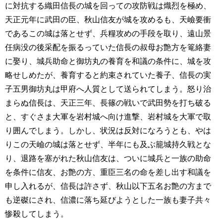
に対抗する織田信長の城を回っての攻防戦は熾烈を極め、
天正元年に武田の臣、秋山信友が城を攻めるも、天嶮要衝
であるこの城は落とせず、兵糧攻めの手段を取り、遠山景
任病没の後采配を振るっていた信長の叔母お艶方を篭絡妻
に娶り、城兵助命と御坊丸の養育を和議の条件に、城を攻
略せしめたが、養育すると約束されていた養子、信長の実
子五男御坊丸は甲府へ人質として送られてしまう。怒り治
まらぬ信長は、天正三年、長篠の戦いで武田勢を打ち破る
と、すぐさま大軍を岩村城へ向け進撃、岩村城を大軍で取
り囲んでしまう。しかし、状況は反対になろうとも、やは
りこの天嶮の城は落とせず、半年にも及ぶ籠城持久戦とな
り、退路を塞がれた秋山信友は、ついに城兵と一族の助命
を条件に信友、お艶の方、重臣三名の命を差し出す和議を
申し入れるが、信長は許さず、秋山以下五名お艶の方まで
も逆磔にされ、信濃に落ち延びようとした一族も妻子共々
惨殺してしまう。