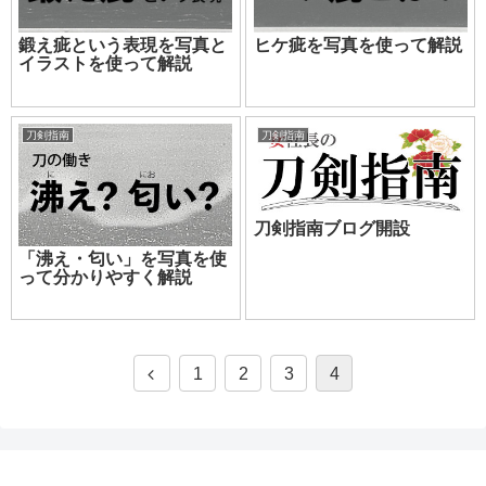
鍛え疵という表現を写真と
ヒケ疵を写真を使って解説
イラストを使って解説
刀剣指南
刀剣指南
刀剣指南ブログ開設
「沸え・匂い」を写真を使
って分かりやすく解説
1
2
3
4